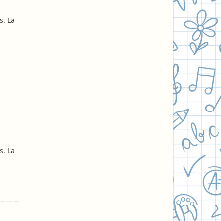
s. La
s. La