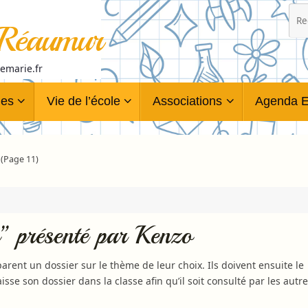
 Réaumur
temarie.fr
ues
Vie de l’école
Associations
Agenda E
(Page 11)
s” présenté par Kenzo
arent un dossier sur le thème de leur choix. Ils doivent ensuite le
laisse son dossier dans la classe afin qu’il soit consulté par les autre