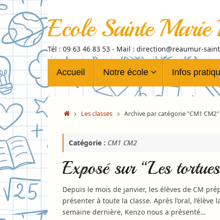
Passer
au
Ecole Sainte Marie
contenu
Tél : 09 63 46 83 53 - Mail : direction@reaumur-sain
Passer
Accueil
Notre école
Infos pratiq
au
contenu
Accueil
Les classes
Archive par catégorie "CM1 CM2"
Catégorie :
CM1 CM2
Exposé sur “Les tortue
Depuis le mois de janvier, les élèves de CM prép
présenter à toute la classe. Après l’oral, l’élève 
semaine dernière, Kenzo nous a présenté…