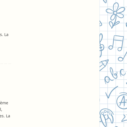
s. La
thème
l,
es. La