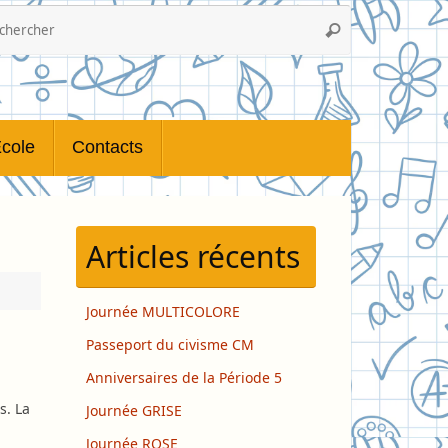
Recherche
Rechercher
pour
:
cole
Contacts
Articles récents
Journée MULTICOLORE
Passeport du civisme CM
Anniversaires de la Période 5
s. La
Journée GRISE
Journée ROSE