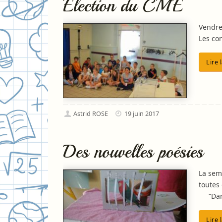
Election du CME
Vendred
Les c
Lire 
Astrid ROSE
19 juin 2017
Des nouvelles poésies
La sem
toutes
“Dans 
Lire 