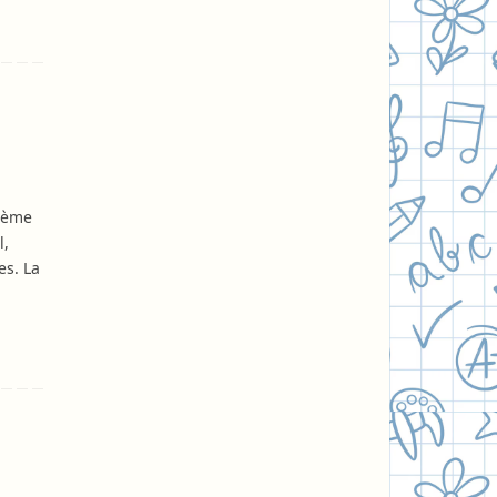
thème
l,
es. La