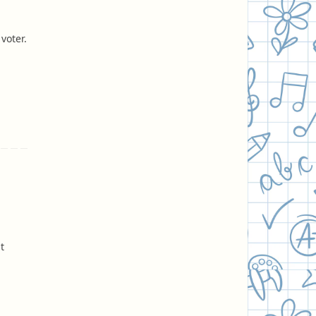
voter.
t
enter.