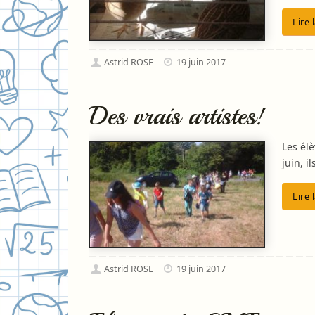
Lire 
Astrid ROSE
19 juin 2017
Des vrais artistes!
Les él
juin, 
Lire 
Astrid ROSE
19 juin 2017