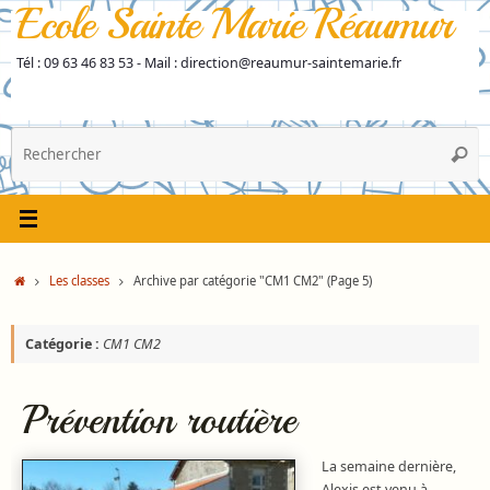
Ecole Sainte Marie Réaumur
Passer
au
contenu
Tél : 09 63 46 83 53 - Mail : direction@reaumur-saintemarie.fr
R
Reche
p
:
Accueil
Les classes
Archive par catégorie "CM1 CM2"
(Page 5)
Catégorie :
CM1 CM2
Prévention routière
La semaine dernière,
Alexis est venu à