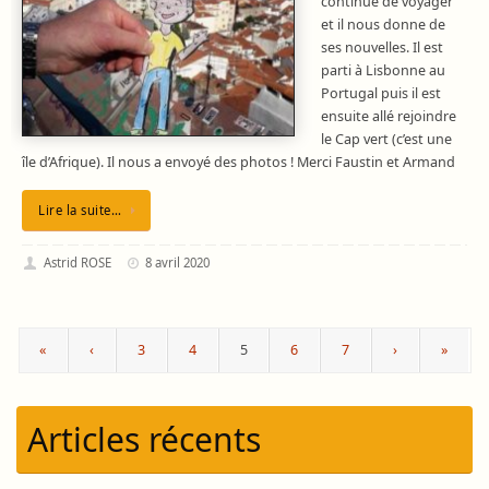
continué de voyager
et il nous donne de
ses nouvelles. Il est
parti à Lisbonne au
Portugal puis il est
ensuite allé rejoindre
le Cap vert (c’est une
île d’Afrique). Il nous a envoyé des photos ! Merci Faustin et Armand
Lire la suite…
Astrid ROSE
8 avril 2020
«
‹
3
4
5
6
7
›
»
Articles récents