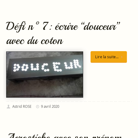
Défi n°7: écrire “douceur”
avec du coton
Lire la suite…
Astrid ROSE
9 avril 2020
Acrostiche avec son prénom