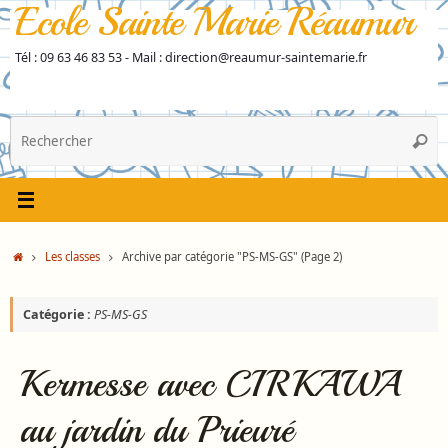
Ecole Sainte Marie Réaumur
Passer
au
contenu
Tél : 09 63 46 83 53 - Mail : direction@reaumur-saintemarie.fr
R
Reche
p
:
Accueil
Les classes
Archive par catégorie "PS-MS-GS"
(Page 2)
Catégorie :
PS-MS-GS
Kermesse avec CIRKAWA
au jardin du Prieuré