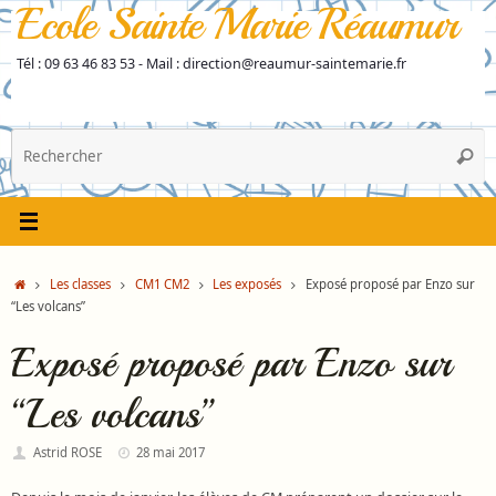
Ecole Sainte Marie Réaumur
Passer
au
contenu
Tél : 09 63 46 83 53 - Mail : direction@reaumur-saintemarie.fr
R
Reche
p
:
Accueil
Les classes
CM1 CM2
Les exposés
Exposé proposé par Enzo sur
“Les volcans”
Exposé proposé par Enzo sur
“Les volcans”
Astrid ROSE
28 mai 2017