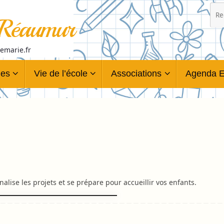
 Réaumur
temarie.fr
ues
Vie de l’école
Associations
Agenda E
nalise les projets et se prépare pour accueillir vos enfants.