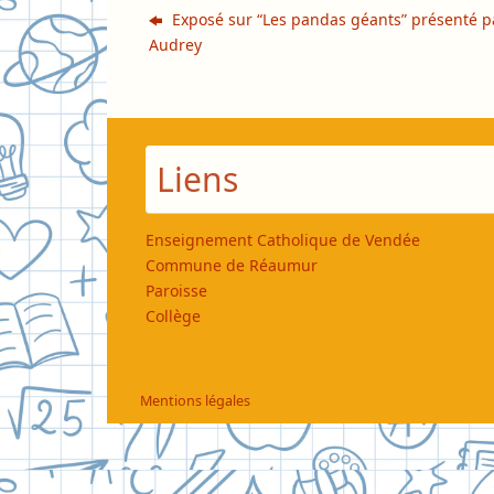
Exposé sur “Les pandas géants” présenté p
Audrey
Liens
Enseignement Catholique de Vendée
Commune de Réaumur
Paroisse
Collège
Mentions légales