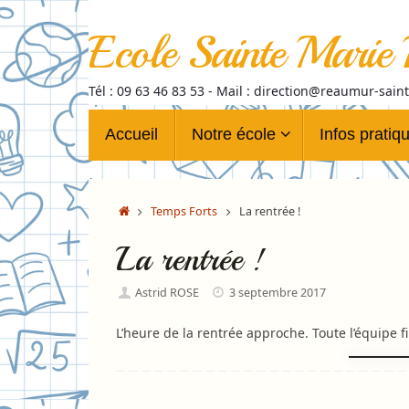
Passer
au
Ecole Sainte Marie
contenu
Tél : 09 63 46 83 53 - Mail : direction@reaumur-sain
Passer
Accueil
Notre école
Infos pratiq
au
contenu
Accueil
Temps Forts
La rentrée !
La rentrée !
Astrid ROSE
3 septembre 2017
L’heure de la rentrée approche. Toute l’équipe fi