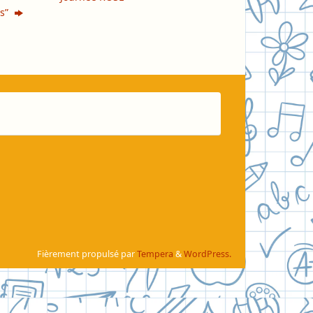
es”
Fièrement propulsé par
Tempera
&
WordPress.