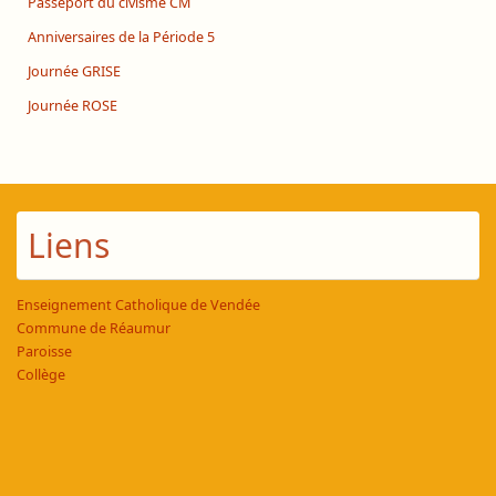
Passeport du civisme CM
Anniversaires de la Période 5
Journée GRISE
Journée ROSE
Liens
Enseignement Catholique de Vendée
Commune de Réaumur
Paroisse
Collège