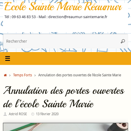
Ecole Sainte Marie Réaumur
Passer
au
contenu
Tél : 09 63 46 83 53 - Mail : direction@reaumur-saintemarie.fr
R
Reche
p
:
Accueil
Temps Forts
Annulation des portes ouvertes de l’école Sainte Marie
Annulation des portes ouvertes
de l’école Sainte Marie
Astrid ROSE
13 février 2020