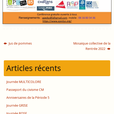
Jus de pommes
Mosaïque collective de la
Rentrée 2022
Articles récents
Journée MULTICOLORE
Passeport du civisme CM
Anniversaires de la Période 5
Journée GRISE
Journée ROSE