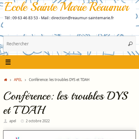
Ecole Sainte Marie Réaumur
Passer
au
contenu
Tél : 09 63 46 83 53 - Mail : direction@reaumur-saintemarie.fr
R
Reche
p
:
Accueil
APEL
Conférence: les troubles DYS et TDAH
Conférence: les troubles DYS
et TDAH
apel
2 octobre 2022