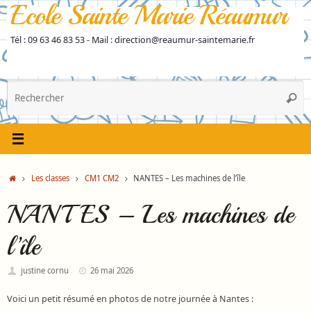
Ecole Sainte Marie Réaumur
Passer
au
contenu
Tél : 09 63 46 83 53 - Mail : direction@reaumur-saintemarie.fr
R
Reche
p
:
Accueil
Les classes
CM1 CM2
NANTES – Les machines de l’île
NANTES – Les machines de
l’île
justine cornu
26 mai 2026
Voici un petit résumé en photos de notre journée à Nantes :